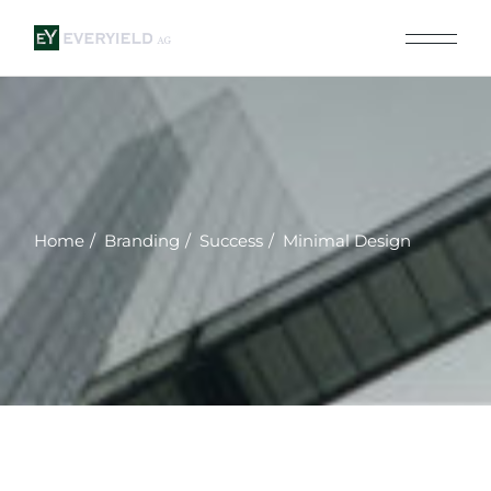
Skip
to
the
content
Home
Branding
Success
Minimal Design