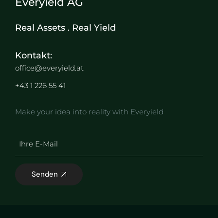
Everyield AG
Real Assets . Real Yield
Kontakt:
office@everyield.at
+43 1 226 55 41
Make your idea into reality with Everyield
Senden