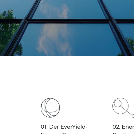
01. Der EverYield-
02. Ene