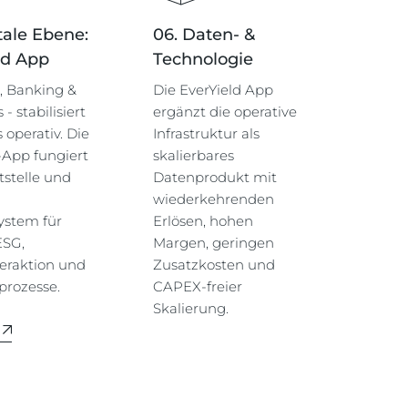
tale Ebene:
06. Daten- &
ld App
Technologie
, Banking &
Die EverYield App
- stabilisiert
ergänzt die operative
 operativ. Die
Infrastruktur als
-App fungiert
skalierbares
tstelle und
Datenprodukt mit
wiederkehrenden
ystem für
Erlösen, hohen
ESG,
Margen, geringen
eraktion und
Zusatzkosten und
prozesse.
CAPEX-freier
Skalierung.