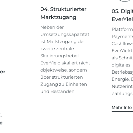
04. Strukturierter
05. Digi
Marktzugang
EverYie
Neben der
Plattform
Umsetzungskapazität
Payments 
ist Marktzugang der
Cashflows
d
zweite zentrale
EverYield
Skalierungshebel.
als Schnit
EverYield skaliert nicht
digitales
objektweise, sondern
er
Betriebss
über strukturierten
Energie, 
Zugang zu Einheiten
Nutzerint
und Beständen.
Zahlungs
Mehr Info
,
e