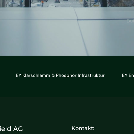
Bui
EY Klärschlamm & Phosphor Infrastruktur
EY E
ield AG
Kontakt: