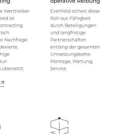
ting
operative Reibung
e Werttreiber
EverYield sichert diese
eld ist
Roll-out-Fähigkeit
ntracting.
durch Beteiligungen
isch
und langfristige
ne Nachfrage
Partnerschaften
dexierte,
entlang der gesamten
hige
Umsetzungskette:
tur-
Montage, Wartung,
 übersetzt.
Service.