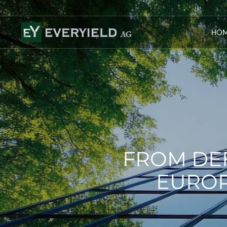
HO
FROM DEF
EUROP