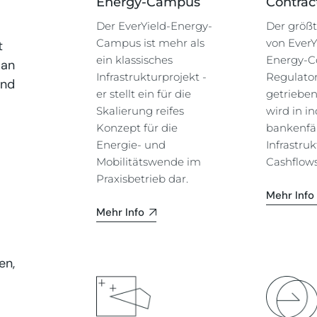
Energy-Campus
Contrac
Der EverYield-Energy-
Der größt
Campus ist mehr als
von EverYi
t
ein klassisches
Energy-Co
 an
Infrastrukturprojekt -
Regulator
und
er stellt ein für die
getriebe
Skalierung reifes
wird in in
Konzept für die
bankenfä
Energie- und
Infrastruk
Mobilitätswende im
Cashflows
Praxisbetrieb dar.
Mehr Info
Mehr Info
en,