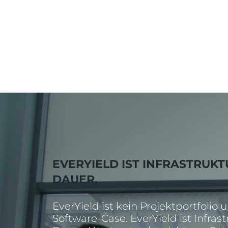
EVERYIELD IST INFRASTRUKT
DAUER.
EverYield ist kein Projektportfolio 
Software-Case. EverYield ist Infras