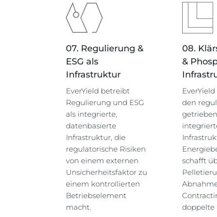
07. Regulierung &
08. Klä
ESG als
& Phosp
Infrastruktur
Infrastr
EverYield betreibt
EverYield
Regulierung und ESG
den regul
als integrierte,
getrieben
datenbasierte
integriert
Infrastruktur, die
Infrastru
regulatorische Risiken
Energieb
von einem externen
schafft ü
Unsicherheitsfaktor zu
Pelletier
einem kontrollierten
Abnahme
Betriebselement
Contracti
macht.
doppelte 