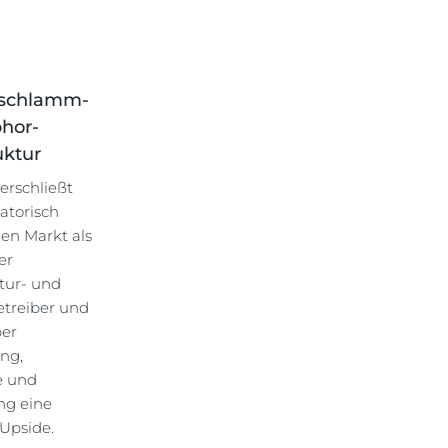
rschlamm-
hor-
uktur
 erschließt
atorisch
en Markt als
er
ktur- und
etreiber und
ber
ung,
 und
ng eine
Upside.