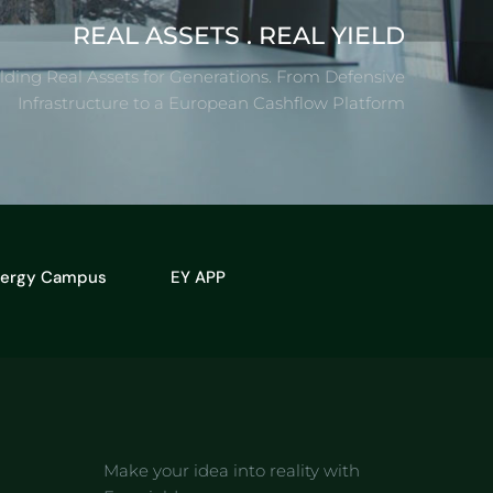
REAL ASSETS . REAL YIELD
lding Real Assets for Generations. From Defensive
Infrastructure to a European Cashflow Platform
nergy Campus
EY APP
Make your idea into reality with