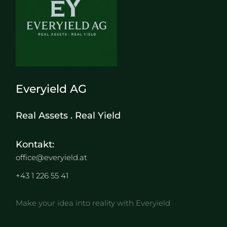
Everyield AG
Real Assets . Real Yield
Kontakt:
office@everyield.at
+43 1 226 55 41
Make your idea into reality with Everyield