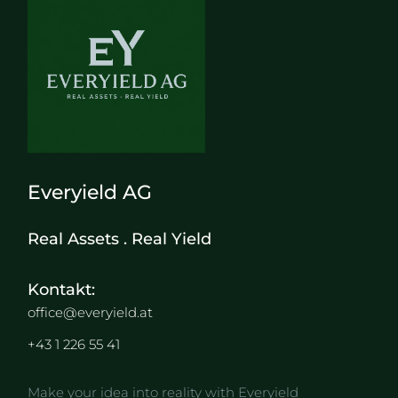
Everyield AG
Real Assets . Real Yield
Kontakt:
office@everyield.at
+43 1 226 55 41
Make your idea into reality with Everyield