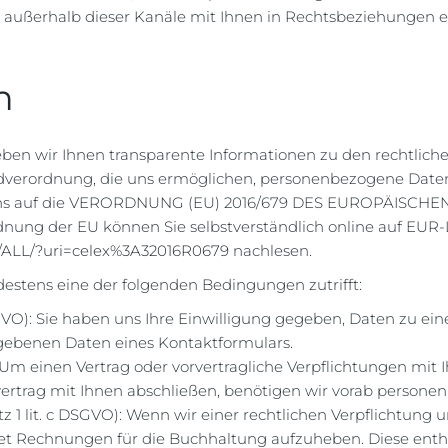
wir außerhalb dieser Kanäle mit Ihnen in Rechtsbeziehungen 
n
ben wir Ihnen transparente Informationen zu den rechtliche
verordnung, die uns ermöglichen, personenbezogene Daten 
ir uns auf die VERORDNUNG (EU) 2016/679 DES EUROPÄISC
rdnung der EU können Sie selbstverständlich online auf EU
DE/ALL/?uri=celex%3A32016R0679
nachlesen.
estens eine der folgenden Bedingungen zutrifft:
 DSGVO): Sie haben uns Ihre Einwilligung gegeben, Daten zu 
egebenen Daten eines Kontaktformulars.
: Um einen Vertrag oder vorvertragliche Verpflichtungen mit I
ertrag mit Ihnen abschließen, benötigen wir vorab persone
tz 1 lit. c DSGVO): Wenn wir einer rechtlichen Verpflichtung u
chtet Rechnungen für die Buchhaltung aufzuheben. Diese ent