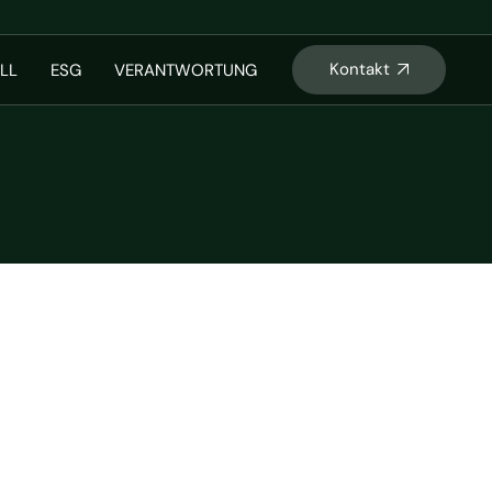
Kontakt
LL
ESG
VERANTWORTUNG
L
s
ntracting
 Phosphor